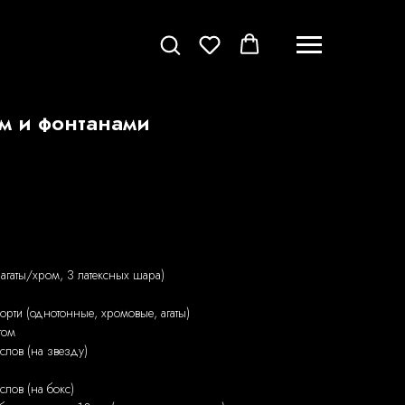
м и фонтанами
 агаты/хром, 3 латексных шара)
орти (однотонные, хромовые, агаты)
том
слов (на звезду)
лов (на бокс)