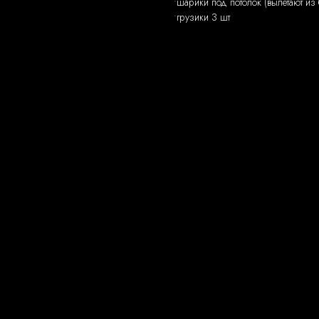
•шарики под потолок (вылетают из 
•грузики 3 шт