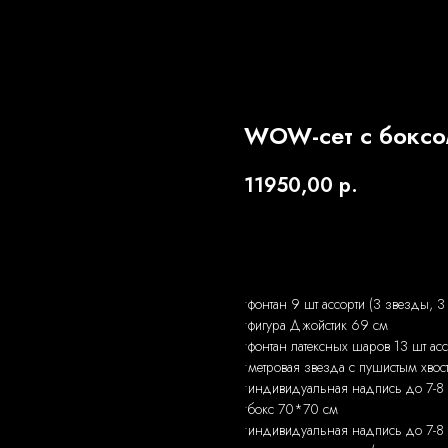
WOW-сет с боксо
11950,00
р.
Заказать
•фонтан 9 шт ассорти (3 звезды, 3
•фигура Джойстик 69 см
•фонтан латексных шаров 13 шт асс
•метровая звезда с пушистым хвос
•индивидуальная надпись до 7-8 
•бокс 70*70 см
•индивидуальная надпись до 7-8 с