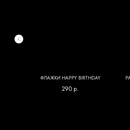
НТИН
ФЛАЖКИ HAPPY BIRTHDAY
Р
290
р.