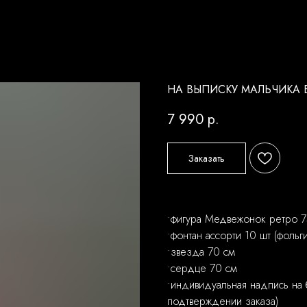
НА ВЫПИСКУ МАЛЬЧИКА 
7 990
р.
Заказать
•фигура Медвежонок ретро 7
•фонтан ассорти 10 шт (фольг
•звезда 70 см
•сердце 70 см
•индивидуальная надпись на 
подтверждении заказа)