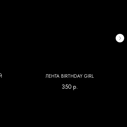
Й
ЛЕНТА BIRTHDAY GIRL
Ф
350
р.