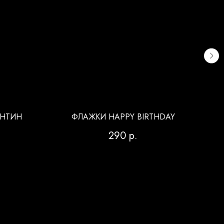
АНТИН
ФЛАЖКИ HAPPY BIRTHDAY
Р
290
р.