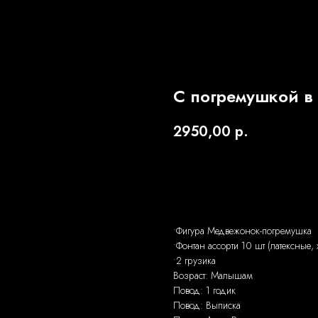
С погремушкой в
2950,00
р.
Заказать
•Фигура Медвежонок-погремушка
•Фонтан ассорти 10 шт (латексные,
•2 грузика
Возраст: Малышам
Повод: 1 годик
Повод: Выписка