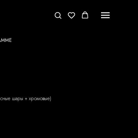
АММЕ
ексные шары + хромовые)