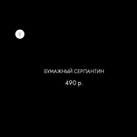
В С
БУМАЖНЫЙ СЕРПАНТИН
490
р.