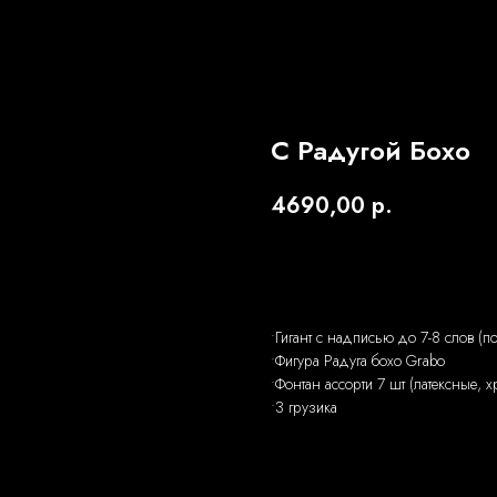
С Радугой Бохо
4690,00
р.
Заказать
•Гигант с надписью до 7-8 слов (п
•Фигура Радуга бохо Grabo
•Фонтан ассорти 7 шт (латексные, х
•3 грузика