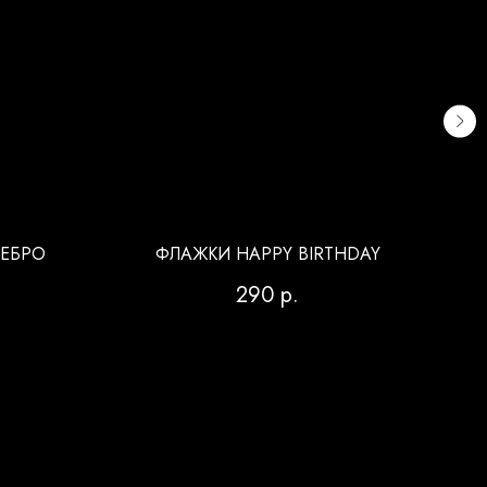
РЕБРО
ФЛАЖКИ HAPPY BIRTHDAY
Р
290
р.