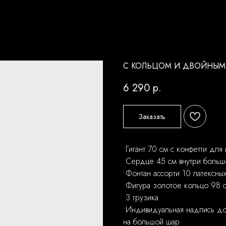
С КОЛЬЦОМ И ДВОЙНЫ
6 290
р.
Заказать
•Гигант 70 см с конфетти для
•Сердце 45 см внутри больш
•Фонтан ассорти 10 латексны
•Фигура золотое кольцо 98 
•3 грузика
•Индивидуальная надпись до 
на большой шар