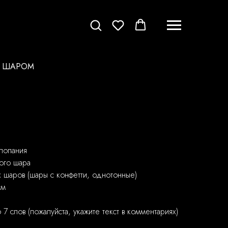
М ШАРОМ
 лопания
ого шара
х шаров (шары с конфетти, однотонные)
см
7 слов (пожалуйста, укажите текст в комментариях)