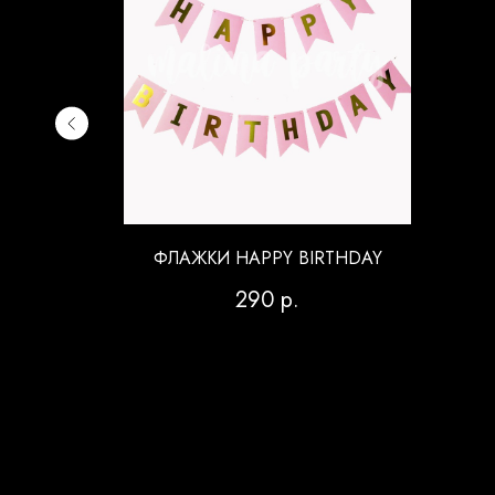
В С
ФЛАЖКИ HAPPY BIRTHDAY
290
р.