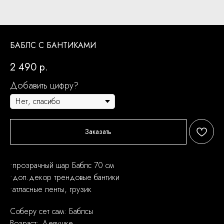
БАБЛС С БАНТИКАМИ
2 490
р.
Добавить цифру?
Заказать
•прозрачный шар Баблс 70 см
•доп.декор трендовые бантики
•атласные ленты, грузик
Соберу сет сам: Баблсы
Возраст: Девушке